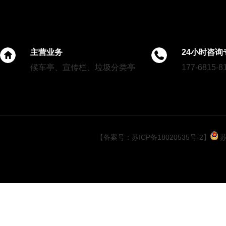
湖北公园案例
主营业务
24小时咨询
候车亭、宣传栏、垃圾分类亭
177-6815-8
扬州候车亭第四批发货
【备案号：苏ICP备18020535号-2】
苏