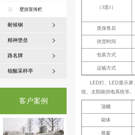
（3选1）
壁挂宣传栏
耐候钢
质保售后
精神堡垒
徐州公园案例
供货时间
包装方式
路名牌
运输方式
核酸采样亭
LED灯、LED显示
统、太阳能供电系统等。
客户案例
常州公园案例
顶棚
箱体
视窗