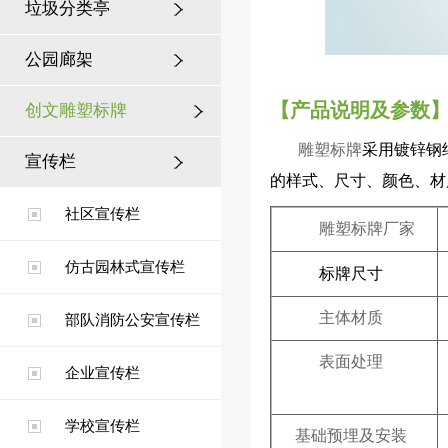
垃圾分类亭
公园廊架
【产品说明及参数
创文雕塑标牌
采用镀锌钢
雕塑标牌
宣传栏
的样式、尺寸、颜色、材
庆阳候车亭案例
社区宣传栏
厂家
雕塑标牌
仿古园林式宣传栏
尺寸
标牌
主体材质
部队消防公安宣传栏
表面处理
企业宣传栏
扬州乡镇公交候车亭
学校宣传栏
基础预埋及安装