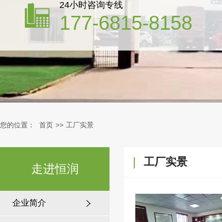
24小时咨询专线
177-6815-8158
扬州乡镇公交候车亭
您的位置：
首页
>>
工厂实景
工厂实景
走进恒润
徐州公园案例
企业简介