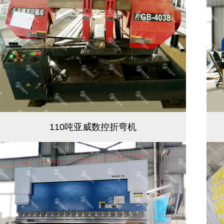
110吨亚威数控折弯机